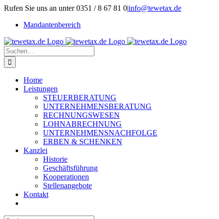
Zum
Rufen Sie uns an unter 0351 / 8 67 81 0
|
info@tewetax.de
Inhalt
Mandantenbereich
springen
Suche
nach:
Home
Leistungen
STEUERBERATUNG
UNTERNEHMENSBERATUNG
RECHNUNGSWESEN
LOHNABRECHNUNG
UNTERNEHMENSNACHFOLGE
ERBEN & SCHENKEN
Kanzlei
Historie
Geschäftsführung
Kooperationen
Stellenangebote
Kontakt