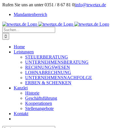
Zum
Rufen Sie uns an unter 0351 / 8 67 81 0
|
info@tewetax.de
Inhalt
Mandantenbereich
springen
Suche
nach:
Home
Leistungen
STEUERBERATUNG
UNTERNEHMENSBERATUNG
RECHNUNGSWESEN
LOHNABRECHNUNG
UNTERNEHMENSNACHFOLGE
ERBEN & SCHENKEN
Kanzlei
Historie
Geschäftsführung
Kooperationen
Stellenangebote
Kontakt