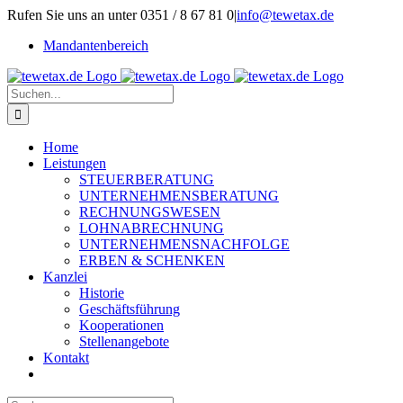
Zum
Rufen Sie uns an unter 0351 / 8 67 81 0
|
info@tewetax.de
Inhalt
Mandantenbereich
springen
Suche
nach:
Home
Leistungen
STEUERBERATUNG
UNTERNEHMENSBERATUNG
RECHNUNGSWESEN
LOHNABRECHNUNG
UNTERNEHMENSNACHFOLGE
ERBEN & SCHENKEN
Kanzlei
Historie
Geschäftsführung
Kooperationen
Stellenangebote
Kontakt