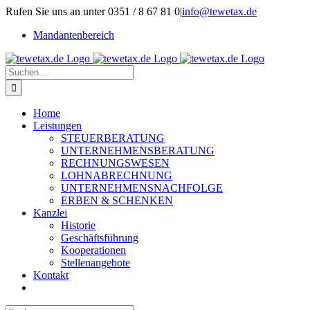
Zum
Rufen Sie uns an unter 0351 / 8 67 81 0
|
info@tewetax.de
Inhalt
Mandantenbereich
springen
Suche
nach:
Home
Leistungen
STEUERBERATUNG
UNTERNEHMENSBERATUNG
RECHNUNGSWESEN
LOHNABRECHNUNG
UNTERNEHMENSNACHFOLGE
ERBEN & SCHENKEN
Kanzlei
Historie
Geschäftsführung
Kooperationen
Stellenangebote
Kontakt