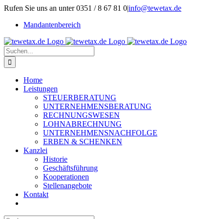
Zum
Rufen Sie uns an unter 0351 / 8 67 81 0
|
info@tewetax.de
Inhalt
Mandantenbereich
springen
Suche
nach:
Home
Leistungen
STEUERBERATUNG
UNTERNEHMENSBERATUNG
RECHNUNGSWESEN
LOHNABRECHNUNG
UNTERNEHMENSNACHFOLGE
ERBEN & SCHENKEN
Kanzlei
Historie
Geschäftsführung
Kooperationen
Stellenangebote
Kontakt